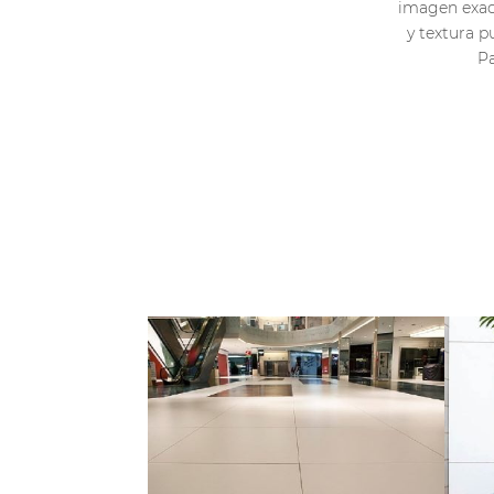
imagen exact
y textura p
Pa