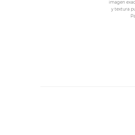
imagen exact
y textura p
Pa